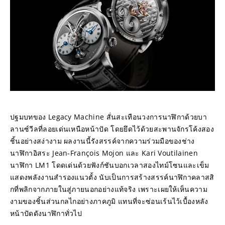
ปฐมบทของ Legacy Machine สั่นสะเทือนวงการนาฬิกาด้วยบา
ลานซ์วีลที่ลอยเด่นเหนือหน้าปัด โดยยึดไว้ด้วยสะพานจักรโค้งสอง
ชิ้นอย่างสง่างาม ผลงานนี้รังสรรค์จากความร่วมมือของช่าง
นาฬิกาอิสระ Jean-François Mojon และ Kari Voutilainen 
นาฬิกา LM1 โดดเด่นด้วยฟังก์ชันบอกเวลาสองไทม์โซนและเข็ม
แสดงพลังงานสำรองแนวตั้ง นับเป็นการสร้างสรรค์นาฬิกาคลาสสิ
กที่พลิกจากภายในสู่ภายนอกอย่างแท้จริง เพราะเผยให้เห็นความ
งามของชิ้นส่วนกลไกอย่างภาคภูมิ แทนที่จะซ่อนเร้นไว้เบื้องหลัง
หน้าปัดดังนาฬิกาทั่วไป