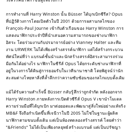
การทำงานที่ Harry Winston นั้น Büsser ได้บุกเบิกซีรีส? Opus 
ที่ปฏิวัติวงการโดยเปิดตัวในปี 2001 ด้วยการผสานกลไกของ 
François-Paul Journe เข้ากับตัวเรือนของ Harry Winston การ
แสดงนาฬิกาประจำปีที่นำเสนอความสามารถของช่างนาฬิกา
อิสระ โดยร่วมงานกับปรมาจารย์อย่าง Vianney Halter และทีม
งาน URWERK ไม่ได้เพียงสร้างสรรค์นาฬิกา แต่ได้สร้างกระบวน
ทัศน์ใหม่ที่ว่า แบรนด์ชั้นนำและนักสร้างสรรค์อิสระสามารถร่วม
มือกันได้อย่างไร นาฬิกาในซีรีส์ Opus ได้ยกระดับช่างนาฬิกาที่
อยู่ในวงการใต้ดินสู่การยอมรับในเวทีนานาชาติ โดยพิสูจน์ว่านัก
สะสมต่างโหยหาสิ่งที่ล้ำลึกกว่าความซับซ้อนของกลไกแบบดั้งเดิม
แม้ได้รับความสำเร็จนี้ Büsser กลับรู้สึกว่าถูกจำกัด หลังออกจาก 
Harry Winston ภายหลังการเปิดตัวซีรีส์ Opus V เขานำโมเดล
ความร่วมมือที่ได้บุกเบิก มาต่อยอดและพัฒนาสู่สิ่งใหม่อย่างแท้จริง 
MB&F จึงถือกำเนิดขึ้นที่เจนีวาในปี 2005 ไม่ใช่ในฐานะผู้ผลิต
นาฬิกาตามขนบดั้งเดิม แต่เป็นห้องทดลองสร้างสรรค์ โดยคำว่า 
"&Friends" ไม่ได้เป็นเพียงกลยุทธ์สร้างแบรนด์ แต่เป็นปรัชญา