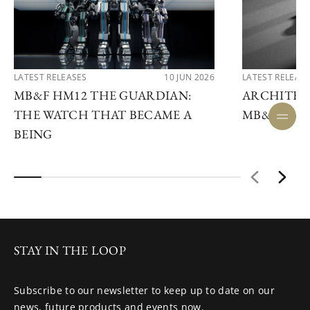
LATEST RELEASES
10 JUN 2026
LATEST RELEAS
MB&F HM12 THE GUARDIAN:
ARCHITEC
THE WATCH THAT BECAME A
MB&F HM1
BEING
STAY IN THE LOOP
Subscribe to our newsletter to keep up to date on our
news, future products and events now.