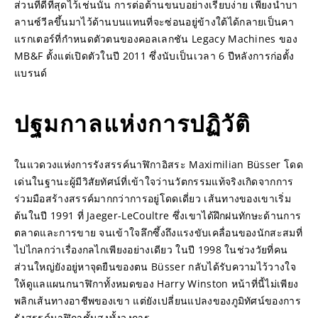
ส่วนที่ดีที่สุดไว้เช่นนั้น การต่อต้านขนบอย่างเรียบง่าย เพียงนำบา
ลานซ์วีลขึ้นมาไว้ด้านบนแทนที่จะซ่อนอยู่ข้างใต้ได้กลายเป็นคา
แรกเตอร์ที่กำหนดตัวตนของคอลเลกชัน Legacy Machines ของ 
MB&F ตั้งแต่เปิดตัวในปี 2011 ซึ่งนับเป็นเวลา 6 ปีหลังการก่อตั้ง
แบรนด์
ปฐมกาลแห่งการปฏิวัติ
ในแวดวงแห่งการรังสรรค์นาฬิกาอิสระ Maximilian Büsser โดด
เด่นในฐานะผู้มีวิสัยทัศน์ที่เข้าใจว่านวัตกรรมแท้จริงเกิดจากการ
ร่วมมือสร้างสรรค์มากกว่าการอยู่โดดเดี่ยว เส้นทางของเขาเริ่ม
ต้นในปี 1991 ที่ Jaeger-LeCoultre ซึ่งเขาได้ฝึกฝนทักษะด้านการ
ตลาดและการขาย จนเข้าใจลึกซึ้งถึงแรงขับเคลื่อนของนักสะสมที่
ไปไกลกว่าเรื่องกลไกเพียงอย่างเดียว ในปี 1998 ในช่วงวัยที่คน
ส่วนใหญ่ยังอยู่หาจุดยืนของตน Büsser กลับได้รับความไว้วางใจ
ให้ดูแลแผนกนาฬิกาทั้งหมดของ Harry Winston หน้าที่นี้ไม่เพียง
พลิกเส้นทางอาชีพของเขา แต่ยังเปลี่ยนแปลงของภูมิทัศน์ของการ
รังสรรค์นาฬิกาชั้นสูงทั้งวงการ