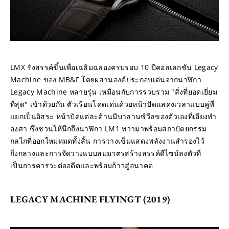
LMX รังสรรค์ขึ้นเพื่อเฉลิมฉลองครบรอบ 10 ปีคอลเลกชัน Legacy 
Machine ของ MB&F โดยผสานองค์ประกอบเด่นจากนาฬิกา 
Legacy Machine หลายรุ่น เหมือนกับการรวบรวม "สิ่งที่ยอดเยี่ยม
ที่สุด" เข้าด้วยกัน ตัวเรือนโดดเด่นด้วยหน้าปัดแสดงเวลาแบบคู่ที่
แยกเป็นอิสระ หน้าปัดแต่ละด้านมีบาลานซ์วีลของตัวเองที่เอียงทำ
องศา ซึ่งชวนให้นึกถึงนาฬิกา LM1 ทว่ามาพร้อมสถาปัตยกรรม
กลไกที่ออกใหม่หมดทั้งสิ้น การวางเข็มแสดงพลังงานสำรองไว้
กึ่งกลางและการจัดวางแบบสมมาตรสร้างสรรค์ดีไซน์ลงตัวที่
เป็นการคารวะต่ออดีตและพร้อมก้าวสู่อนาคต
LEGACY MACHINE FLYINGT (2019)