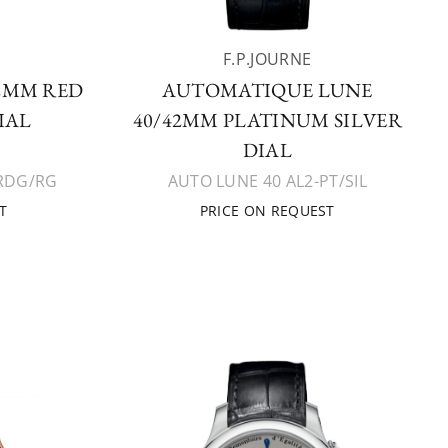
F.P.JOURNE
2MM RED
AUTOMATIQUE LUNE
IAL
40/42MM PLATINUM SILVER
DIAL
RDG/RG
AUTO LUNE 40 AL2-PT/SIL
T
PRICE ON REQUEST