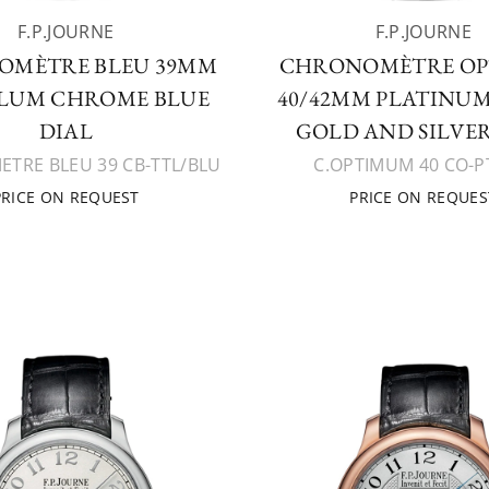
F.P.JOURNE
F.P.JOURNE
OMÈTRE BLEU 39MM
CHRONOMÈTRE O
LUM CHROME BLUE
40/42MM PLATINU
DIAL
GOLD AND SILVER
TRE BLEU 39 CB-TTL/BLU
C.OPTIMUM 40 CO-
PRICE ON REQUEST
PRICE ON REQUES