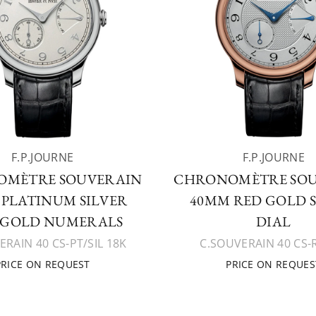
F.P.JOURNE
F.P.JOURNE
MÈTRE SOUVERAIN
CHRONOMÈTRE SO
 PLATINUM SILVER
40MM RED GOLD S
 GOLD NUMERALS
DIAL
ERAIN 40 CS-PT/SIL 18K
C.SOUVERAIN 40 CS-
PRICE ON REQUEST
PRICE ON REQUES