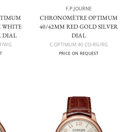
F.P.JOURNE
PTIMUM
CHRONOMÈTRE OPTIMUM
M WHITE
40/42MM RED GOLD SILVER
 DIAL
DIAL
PT/WG
C.OPTIMUM 40 CO-RG/RG
T
PRICE ON REQUEST