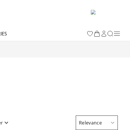
IES
er