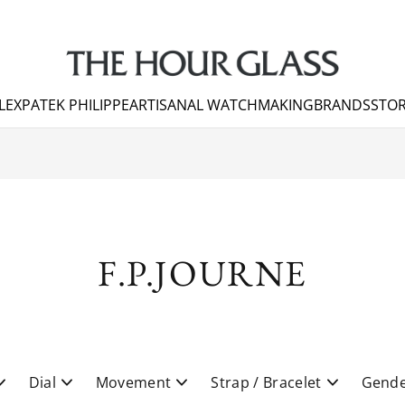
LEX
PATEK PHILIPPE
ARTISANAL WATCHMAKING
BRANDS
STOR
F.P.JOURNE
Dial
Movement
Strap / Bracelet
Gend