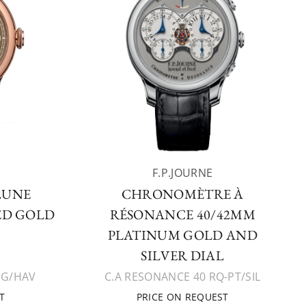
F.P.JOURNE
LUNE
CHRONOMÈTRE À
ED GOLD
RÉSONANCE 40/42MM
L
PLATINUM GOLD AND
SILVER DIAL
DG/HAV
C.A RESONANCE 40 RQ-PT/SIL
T
PRICE ON REQUEST