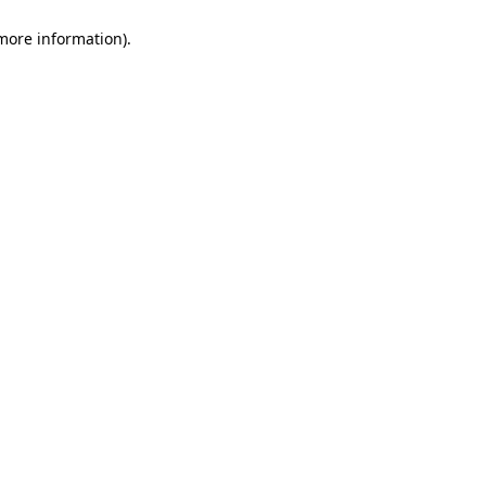
 more information)
.